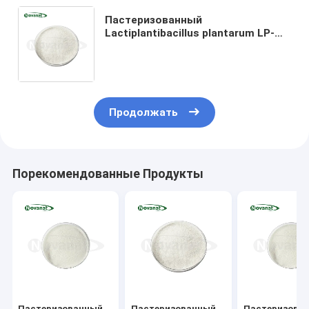
Пастеризованный
Lactiplantibacillus plantarum LP-
Only Postbiotics Powder
Вегетарианский/без аллергенов/
без глютена/без молочных
продуктов
Продолжать
Порекомендованные Продукты
Пастеризованный
Пастеризованный
Пастеризова