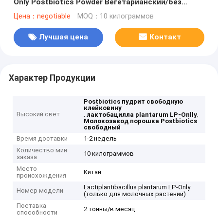
Only Postbiotics Powder Вегетарианский/без
аллергенов/без глютена/без молочных
Цена：negotiable
MOQ：10 килограммов
продуктов
Лучшая цена
Контакт
Характер Продукции
Postbiotics пудрит свободную
клейковину
Высокий свет
,
,
лактобацилла plantarum LP-Onlly
Молокозавод порошка Postbiotics
свободный
Время доставки
1-2 недель
Количество мин
10 килограммов
заказа
Место
Китай
происхождения
Lactiplantibacillus plantarum LP-Only
Номер модели
(только для молочных растений)
Поставка
2 тонны/в месяц
способности