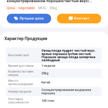
концентрированном порошке/чистый вкус/
растворимый в воде/чистая маркировка
Цена：negotiable
MOQ：25kg
Лучшая цена
Контакт
Характер Продукции
,
Овощ плода пудрит чистый вкус
,
ярлык порошка lychee чистый
Высокий свет
Порошок овоща плода аллергена
свободный
Время доставки
1 неделя
Количество мин
25kg
заказа
Место
Китай
происхождения
Сконцентрированная выдержка
Номер модели
порошка
Поставка
100 тонн
способности