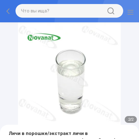
2
/
2
Личи в порошке/экстракт личи в