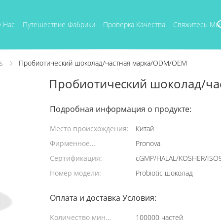
 Нас
Путешествие Фабрики
Проверка Качества
Свяжитесь Мы
s
Пробиотический шоколад/частная марка/ODM/OEM
Пробиотический шоколад/ч
Подробная информация о продукте:
Место происхождения:
Китай
Фирменное
Pronova
наименование:
Сертификация:
cGMP/HALAL/KOSHER/ISO
Номер модели:
Probiotic шоколад
Оплата и доставка Условия:
Количество мин
100000 частей