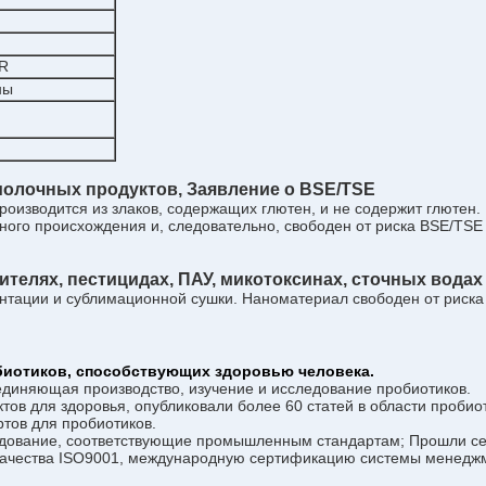
R
ны
молочных продуктов,
Заявление о BSE/TSE
роизводится из злаков, содержащих глютен, и не содержит глютен.
ого происхождения и, следовательно, свободен от риска BSE/TSE 
телях, пестицидах, ПАУ, микотоксинах, сточных водах
ации и сублимационной сушки. Наноматериал свободен от риска о
биотиков, способствующих здоровью человека.
диняющая производство, изучение и исследование пробиотиков.
ктов для здоровья, опубликовали более 60 статей в области проби
ртов для пробиотиков.
дование, соответствующие промышленным стандартам; Прошли с
чества ISO9001, международную сертификацию системы менеджме