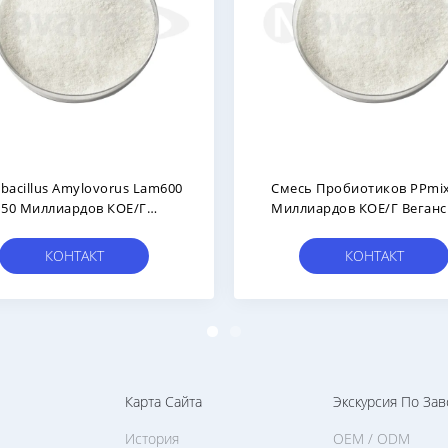
Levilactobacillus Brevis LBr05 200
Пробиотическ
Миллиардов КОЕ/г Веганский/
Частная Марки
Без Аллергенов/Без Глютена/Без
Молочных Продуктов
КОНТАКТ
КОН
Карта Сайта
Экскурсия По Зав
История
OEM / ODM