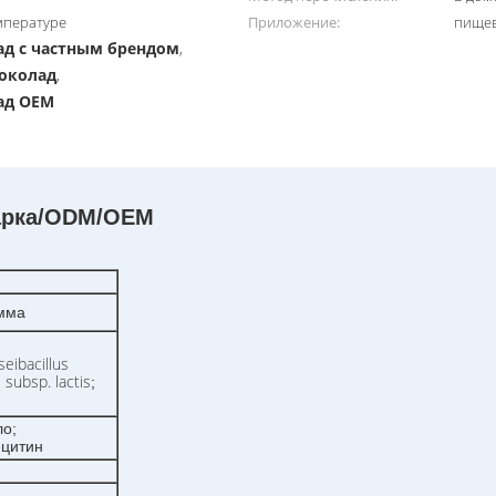
мпературе
Приложение:
пищев
д с частным брендом
,
околад
,
ад OEM
арка/ODM/OEM
амма
seibacillus
 subsp. lactis
;
ло;
ецитин