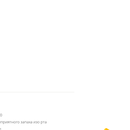
90
еприятного запаха изо рта
е