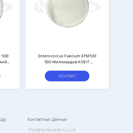
ие Таблетки/
Pediococcus Acidilactici PA10 300
ровка/ODM/OEM
Миллиардов КОЕ/г Веганский/
Без Аллергенов/без Глютена/без
Молочных Продуктов
ТАКТ
КОНТАКТ
оду
Контактные Данные
Shanghai Novanat Co.,Ltd