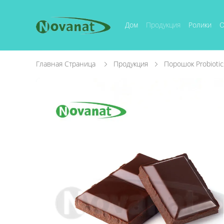
Дом
Продукция
Ролики
О
Главная Страница
Продукция
Порошок Probiotic