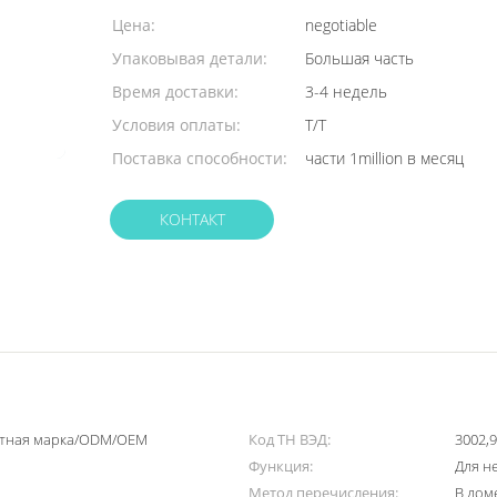
заказа:
Цена:
negotiable
Упаковывая детали:
Большая часть
Время доставки:
3-4 недель
Условия оплаты:
T/T
Поставка способности:
части 1million в месяц
КОНТАКТ
стная марка/ODM/OEM
Код ТН ВЭД:
3002,
Функция:
Для н
Метод перечисления:
В дом