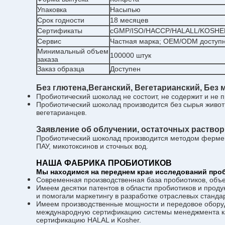
Упаковка
Насыпью
Срок годности
18 месяцев
Сертификаты
cGMP/ISO/HACCP/HALALL/KOSHE
Сервис
Частная марка; OEM/ODM доступ
Минимальный объем
100000 штук
заказа
Заказ образца
Доступен
Без глютена,
Веганский, Вегетарианский,
Без 
Пробиотический шоколад не состоит, не содержит и не п
Пробиотический шоколад производится без сырья животн
вегетарианцев.
Заявление об облучении, остаточных раствори
Пробиотический шоколад производится методом фермент
ПАУ, микотоксинов и сточных вод.
НАША ФАБРИКА ПРОБИОТИКОВ
Мы находимся на переднем крае исследований про
Современная производственная база пробиотиков, объе
Имеем десятки патентов в области пробиотиков и проду
и помогали маркетингу в разработке отраслевых станда
Имеем производственные мощности и передовое обору
международную сертификацию системы менеджмента ка
сертификацию HALAL и Kosher.