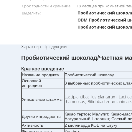
Срок годности и хранение:
18 месяцев при комнатной те
Пробиотический шокола
Выделить:
ODM Пробиотический ш
Пробиотический шокол
Характер Продукции
Пробиотический шоколад/Частная м
Краткое введение
Название продукта
Пробиотический шоколад
Основной
3 выбранных пробиотических шт
ингредиент
Lactiplantibacillus plantarum
Lactica
;
Уникальные штаммы
rhamnosus
Bifidobacterium animalis
;
Какао тертое; Мальтит; Какао-мас
Другие ингредиенты
Натуральный L-теанин; Соевый л
Активность
2 миллиарда КОЕ на штуку
Форма выпуска
Конфета