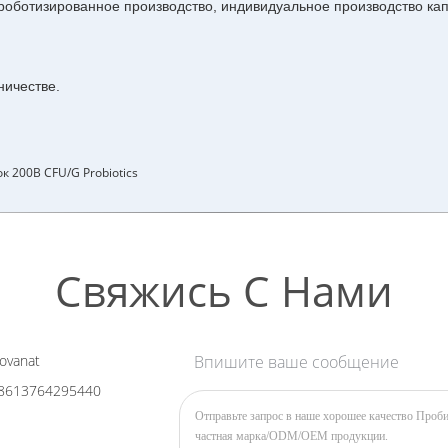
оботизированное производство, индивидуальное производство капс
ничестве.
 200B CFU/g Probiotics
Свяжись С Нами
ovanat
Впишите ваше сообщение
8613764295440