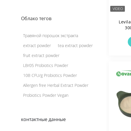
Облако тегов
Levil
30
Проб
Травяной порошок экстракта
Б
Глю
extract powder
tea extract powder
fruit extract powder
LBr05 Probiotics Powder
10B CFU/g Probiotics Powder
Allergen free Herbal Extract Powder
Probiotics Powder Vegan
контактные данные