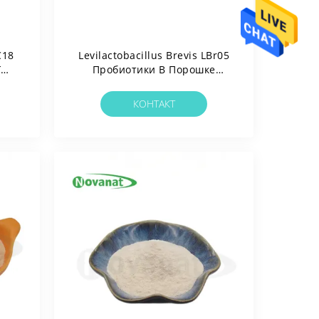
C18
Levilactobacillus Brevis LBr05
г
Пробиотики В Порошке
ок
Веганские / Без Аллергенов /
ов/
Без Глютена / Без Молочных
КОНТАКТ
ных
Продуктов