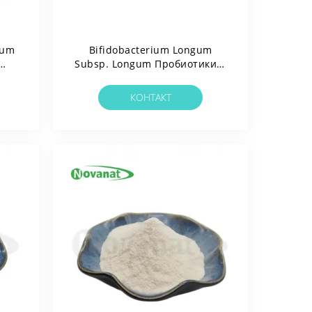
rum
Bifidobacterium Longum
Subsp. Longum Пробиотики В
Порошке BL88- Только /
а /
Веганский /
КОНТАКТ
ов