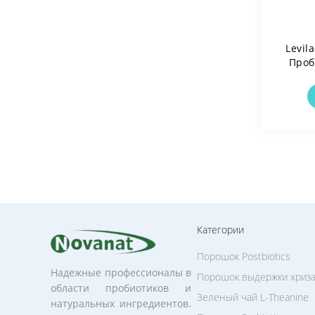
Levil
Проб
Млрд
Аллер
М
Категории
Порошок Postbiotics
Надежные профессионалы в
Порошок выдержки хриз
области пробиотиков и
Зеленый чай L-Theanine
натуральных ингредиентов.