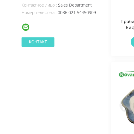
Контактное лицо :
Sales Department
Номер телефона :
0086 021 54450909
Проби
Биф
Вега
Без 