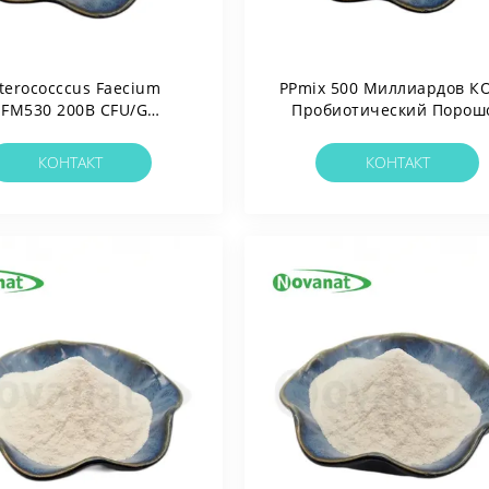
terococccus Faecium
PPmix 500 Миллиардов КО
EFM530 200B CFU/g
Пробиотический Порош
обиотики В Порошке
Веганский / Без Аллерген
ские / Без Аллергенов /
Без Глютена / Без Молоч
КОНТАКТ
КОНТАКТ
лютена / Без Молочных
Продуктов
Продуктов