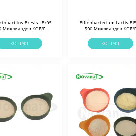
actobacillus Brevis LBr05
Bifidobacterium Lactis BI
0 Миллиардов КОЕ/г
500 Миллиардов КОЕ/
иотический Порошок /
Пробиотики В Порошке
ез Аллергенов / Без
Растворимые В Масле,
КОНТАКТ
КОНТАКТ
тена / Без Молочных
Веганские
Продуктов