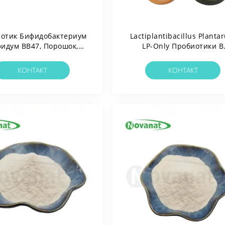
отик Бифидобактериум
Lactiplantibacillus Planta
идум BB47, Порошок,
LP-Only Пробиотики В
нский/без Аллергенов/
Порошке Веган / Без
Глютена/без Молочных
Аллергенов / Без Глютен
КОНТАКТ
КОНТАКТ
Продуктов
Без Молочных Продукт