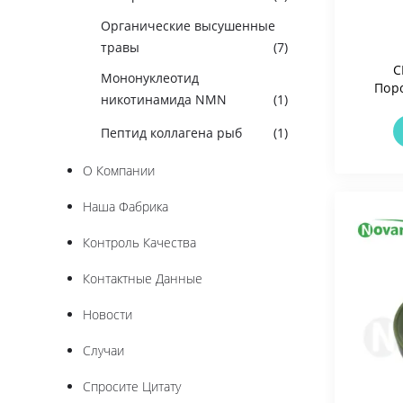
Органические высушенные
травы
(7)
C
Мононуклеотид
Пор
никотинамида NMN
(1)
Bif
S
Пептид коллагена рыб
(1)
О Компании
Наша Фабрика
Контроль Качества
Контактные Данные
Новости
Случаи
Спросите Цитату