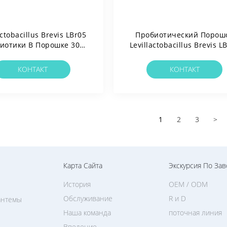
actobacillus Brevis LBr05
Пробиотический Порош
иотики В Порошке 300
Levillactobacillus Brevis L
 CFU/g Веганский/без
Веганский/Без Аллерген
генов/без Глютена/без
Без Глютена/Без Молоч
КОНТАКТ
КОНТАКТ
олочных Продуктов
Продуктов
1
2
3
>
Карта Сайта
Экскурсия По Зав
История
OEM / ODM
Обслуживание
R и D
антемы
Наша команда
поточная линия
Введение