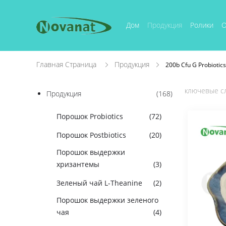
Дом
Продукция
Ролики
О
Главная Страница
Продукция
200b Cfu G Probiot
ключевые сл
Продукция
(168)
Порошок Probiotics
(72)
Порошок Postbiotics
(20)
Порошок выдержки
хризантемы
(3)
Зеленый чай L-Theanine
(2)
Порошок выдержки зеленого
чая
(4)