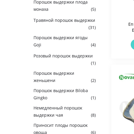
Порошок выдержки плода
монаха
(5)
Травяной порошок выдержки
En
(31)
Пр
Порошок выдержки ягоды
Веган
Goji
(4)
Без Г
Розовый порошок выдержки
(1)
Порошок выдержки
женьшени
(2)
Порошок выдержки Biloba
Gingko
(1)
Немедленный порошок
выдержки чая
(8)
Приносит плоды порошок
овоща
(6)