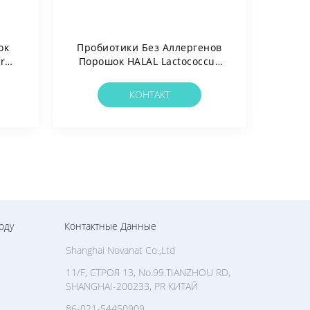
ок
Пробиотики Без Аллергенов
Br05
Порошок HALAL Lactococcus
ов/
Lactis Subsp.lactis 300
ных
Миллиардов
КОНТАКТ
оду
Контактные Данные
Shanghai Novanat Co.,Ltd
11/F, СТРОЯ 13, No.99.TIANZHOU RD,
SHANGHAI-200233, PR КИТАЙ
86-021-54450909