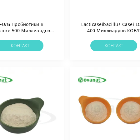
FU/G Пробиотики В
Lacticaseibacillus Casei L
ошке 500 Миллиардов
400 Миллиардов КОЕ/
idobacterium Animalis
Пробиотический Порош
ubsp.animalis BA77
Веганский/Без Аллерген
КОНТАКТ
КОНТАКТ
Без Глютена/Без Молоч
Продуктов