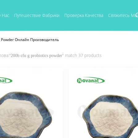
 Нас
Путешествие Фабрики
Проверка Качества
Свяжитесь Мы
ics Powder Онлайн Производитель
ова:"
" match 37 products
200b cfu g probiotics powder