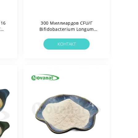
516
300 Миллиардов CFU/г
г
Bifidobacterium Longum
,
Subsp. Longum
КОНТАКТ