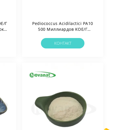
Е/г
Pediococcus Acidilactici PA10
ок
500 Миллиардов КОЕ/г
ов /
Пробиотический Порошок
ных
Веганский/Без Аллергенов/
КОНТАКТ
Без Глютена/Без Молочных
Продуктов