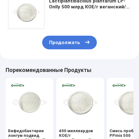
Lactiplantibacillus plantarum LP-
Onlly 500 млрд КОЕ/г веганский/
без аллергенов/без глютена/без
молочных продуктов
Продолжать
Порекомендованные Продукты
Бифидобактерии
400 миллиардов
Смесь пробио
лонгум подвид.
КОЕ/г
PPmix 500