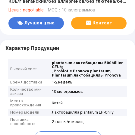
КОЕ/г веганский/без аллергенов/без глютена/без
молочных продуктов
Цена：negotiable
MOQ：10 килограммов
Лучшая цена
Контакт
Характер Продукции
plantarum лактобациллы 500billion
CFU/g
Высокий свет
,
,
Probiotic Pronova plantarum
Plantarum лактобациллы Pronova
Время доставки
1-2 недель
Количество мин
10 килограммов
заказа
Место
Китай
происхождения
Номер модели
Лактобацилла plantarum LP-Onlly
Поставка
2 тонны/в месяц
способности