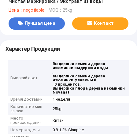
Чистая маркировка / Экстракт из воды
Цена：negotiable
MOQ：25kg
Лучшая цена
Контакт
Характер Продукции
Выдержка семени дерева
изюминки выдержки воды
,
выдержка семени дерева
Высокий свет
изюминки флавоны 8
,
,
0 процентов
Выдержка плода дерева изюминки
Novanat
Время доставки
1 неделя
Количество мин
25kg
заказа
Место
Китай
происхождения
Номер модели
0.8-1.2% Sinapine