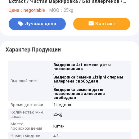
Extract / Чистая маркировка / Без аллергенов /
Хорошая растворимость в воде
Цена：negotiable
MOQ：25kg
Лучшая цена
Контакт
Характер Продукции
Выдержка 4/1 семени даты
позвоночника
,
Выдержка семени Ziziphi спермы
Высокий свет
аллергена свободная
,
Выдержка семени даты
позвоночника аллергена
свободная
Время доставки
1 неделя
Количество мин
25kg
заказа
Место
Китай
происхождения
Номер модели
4:1