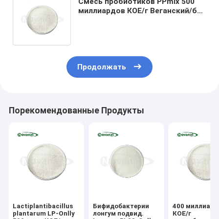
Смесь пробиотиков PPmix 500
миллиардов КОЕ/г Веганский/без
аллергенов/без глютена/без
молочных продуктов
Продолжать
Порекомендованные Продукты
Lactiplantibacillus
Бифидобактерии
400 миллиард
plantarum LP-Onlly
лонгум подвид.
КОЕ/г