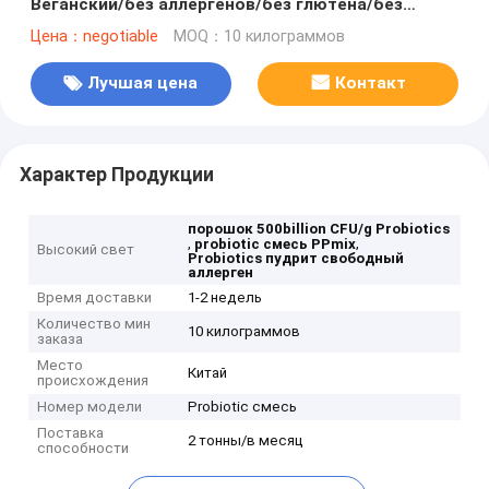
Веганский/без аллергенов/без глютена/без
молочных продуктов
Цена：negotiable
MOQ：10 килограммов
Лучшая цена
Контакт
Характер Продукции
порошок 500billion CFU/g Probiotics
,
,
probiotic смесь PPmix
Высокий свет
Probiotics пудрит свободный
аллерген
Время доставки
1-2 недель
Количество мин
10 килограммов
заказа
Место
Китай
происхождения
Номер модели
Probiotic смесь
Поставка
2 тонны/в месяц
способности