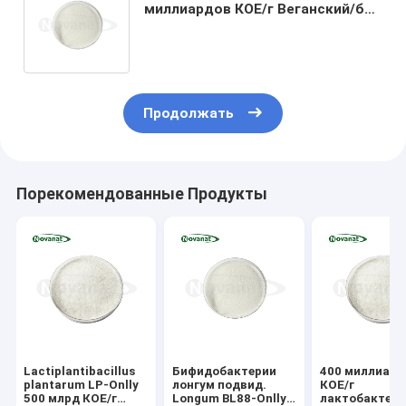
миллиардов КОЕ/г Веганский/без
аллергенов/без глютена/без
молочных продуктов
Продолжать
Порекомендованные Продукты
Lactiplantibacillus
Бифидобактерии
400 миллиард
plantarum LP-Onlly
лонгум подвид.
КОЕ/г
500 млрд КОЕ/г
Longum BL88-Onlly
лактобактер