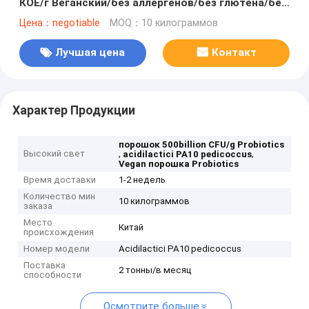
КОЕ/г Веганский/без аллергенов/без глютена/без
молочных продуктов
Цена：negotiable
MOQ：10 килограммов
Лучшая цена
Контакт
Характер Продукции
порошок 500billion CFU/g Probiotics
Высокий свет
,
,
acidilactici PA10 pedicoccus
Vegan порошка Probiotics
Время доставки
1-2 недель
Количество мин
10 килограммов
заказа
Место
Китай
происхождения
Номер модели
Acidilactici PA10 pedicoccus
Поставка
2 тонны/в месяц
способности
Осмотрите больше