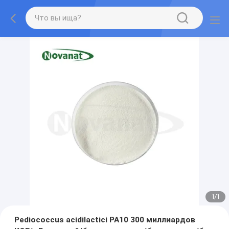
1
/
1
Pediococcus acidilactici PA10 300 миллиардов